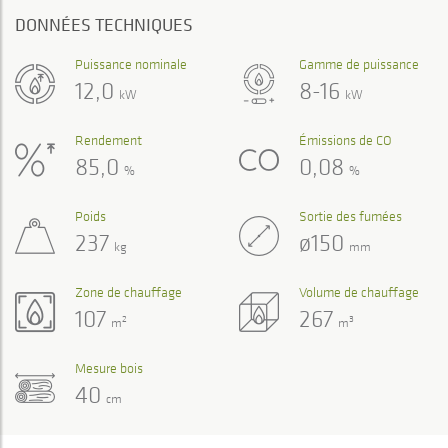
DONNÉES TECHNIQUES
Puissance nominale
Gamme de puissance
12,0
8-16
kW
kW
Rendement
Émissions de CO
85,0
0,08
%
%
Poids
Sortie des fumées
237
ø150
kg
mm
Zone de chauffage
Volume de chauffage
107
267
2
3
m
m
Mesure bois
40
cm