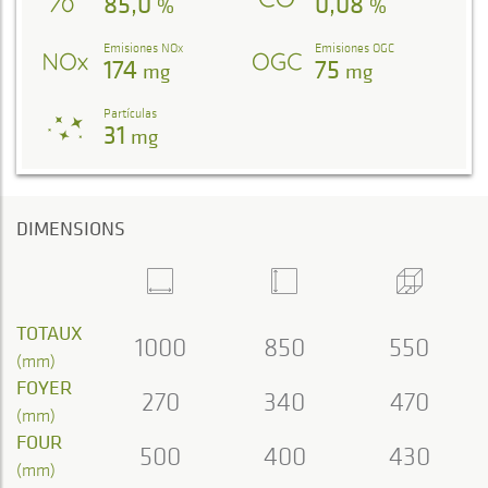
85,0
0,08
%
%
Emisiones NOx
Emisiones OGC
174
75
mg
mg
Partículas
31
mg
DIMENSIONS
TOTAUX
1000
850
550
(mm)
FOYER
270
340
470
(mm)
FOUR
500
400
430
(mm)