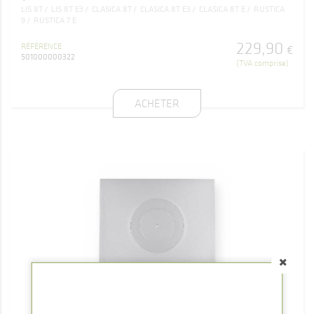
LIS 8T
LIS 8T E3
CLASICA 8T
CLASICA 8T E3
CLASICA 8T E
RUSTICA
9
RUSTICA 7 E
229
,
90
RÉFÉRENCE
€
501000000322
(TVA comprise)
ACHETER