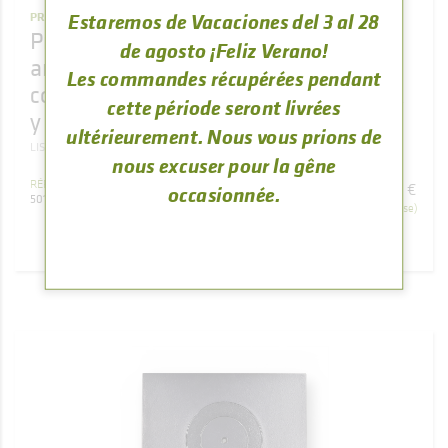
Estaremos de Vacaciones del 3 al 28
PROTECCIONES
Protección de fundición medianas y
de agosto ¡Feliz Verano!
arandelas de encimera vitro para
Les commandes récupérées pendant
cocina de leña RÚSTICA, LIS, CLÁSICA
cette période seront livrées
y ETNA nº5/6 (41x48cm)
ultérieurement. Nous vous prions de
LIS 5T
CLASICA 5T
ETNA 5T
nous excuser pour la gêne
146
,
41
RÉFÉRENCE
€
occasionnée.
501000000324
(TVA comprise)
ACHETER