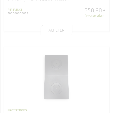
RUSTICA 7 E
ETNA 7T
ETNA 7T E3
ETNA 7T E
350
,
90
RÉFÉRENCE
€
500000000028
(TVA comprise)
ACHETER
PROTECCIONES