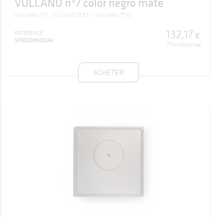
VULCANO nº7 color negro mate
VULCANO 7T
VULCANO 7T E3
VULCANO 7T E5
132
,
17
RÉFÉRENCE
€
501000000504
(TVA comprise)
ACHETER