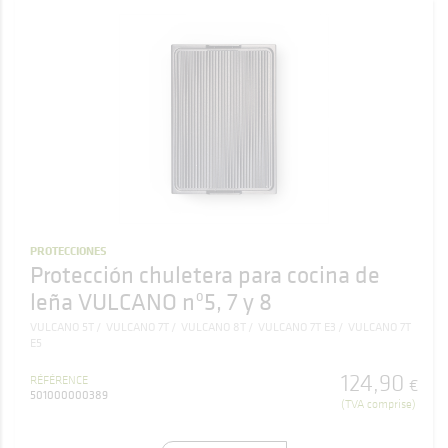
PROTECCIONES
Protección chuletera para cocina de
leña VULCANO nº5, 7 y 8
VULCANO 5T
VULCANO 7T
VULCANO 8T
VULCANO 7T E3
VULCANO 7T
E5
124
,
90
RÉFÉRENCE
€
501000000389
(TVA comprise)