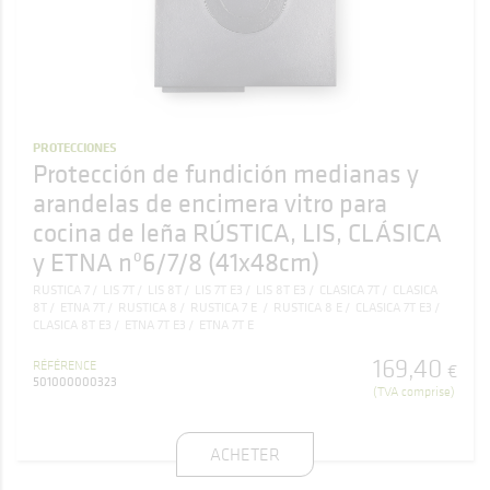
PROTECCIONES
Protección de fundición medianas y
arandelas de encimera vitro para
cocina de leña RÚSTICA, LIS, CLÁSICA
y ETNA nº6/7/8 (41x48cm)
RUSTICA 7
LIS 7T
LIS 8T
LIS 7T E3
LIS 8T E3
CLASICA 7T
CLASICA
8T
ETNA 7T
RUSTICA 8
RUSTICA 7 E
RUSTICA 8 E
CLASICA 7T E3
CLASICA 8T E3
ETNA 7T E3
ETNA 7T E
169
,
40
RÉFÉRENCE
€
501000000323
(TVA comprise)
ACHETER