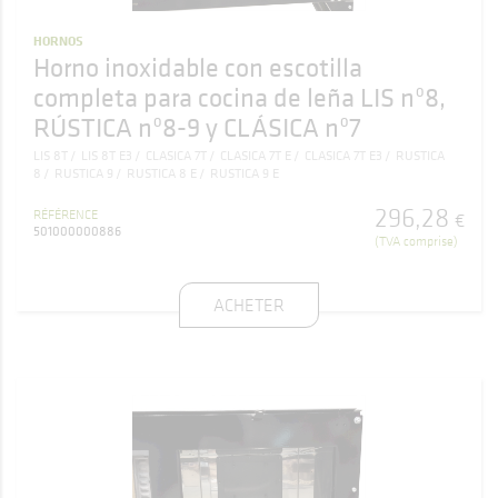
HORNOS
Horno inoxidable con escotilla
completa para cocina de leña LIS nº8,
RÚSTICA nº8-9 y CLÁSICA nº7
LIS 8T
LIS 8T E3
CLASICA 7T
CLASICA 7T E
CLASICA 7T E3
RUSTICA
8
RUSTICA 9
RUSTICA 8 E
RUSTICA 9 E
296
,
28
RÉFÉRENCE
€
501000000886
(TVA comprise)
ACHETER