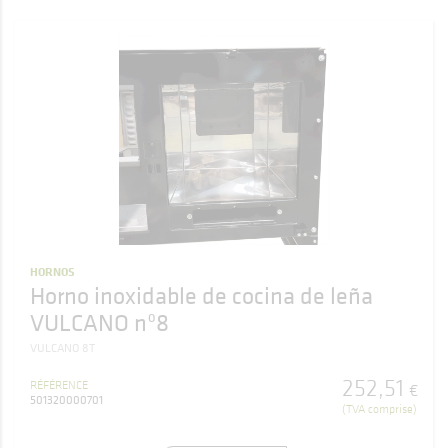
HORNOS
Horno inoxidable de cocina de leña
VULCANO nº8
VULCANO 8T
252
,
51
RÉFÉRENCE
€
501320000701
(TVA comprise)