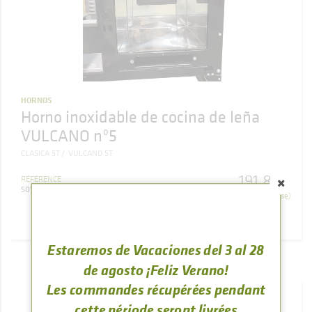
HORNOS
Horno inoxidable de cocina de leña
VULCANO nº5
CLASICA 5T
VULCANO 5T
191
,
82
RÉFÉRENCE
€
501300000672
(TVA comprise)
ACHETER
Estaremos de Vacaciones del 3 al 28
de agosto ¡Feliz Verano!
Les commandes récupérées pendant
cette période seront livrées