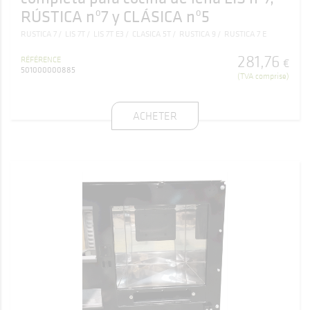
RÚSTICA nº7 y CLÁSICA nº5
RUSTICA 7
LIS 7T
LIS 7T E3
CLASICA 5T
RUSTICA 9
RUSTICA 7 E
281
,
76
RÉFÉRENCE
€
501000000885
(TVA comprise)
ACHETER