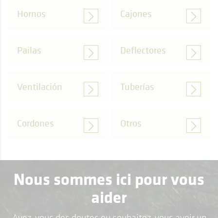
Hornos
Cajones
Pailas
Deflectores
Ventilación
Tuberías
Cordones
Otros
Nous sommes ici pour vous
aider
Avez-vous des doutes ou souhaitez-vous avoir un