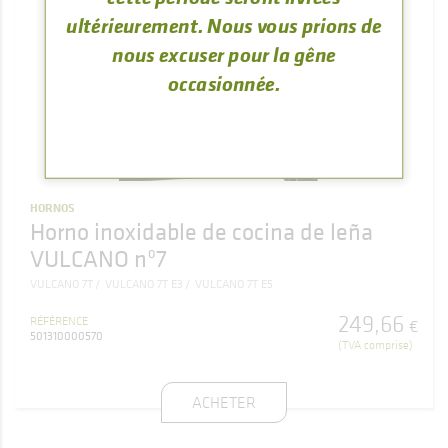
ultérieurement. Nous vous prions de
nous excuser pour la gêne
occasionnée.
HORNOS
Horno inoxidable de cocina de leña
VULCANO nº7
VULCANO 7T
VULCANO 7T E3
VULCANO 7T E5
249
,
66
RÉFÉRENCE
€
501310000570
(TVA comprise)
ACHETER