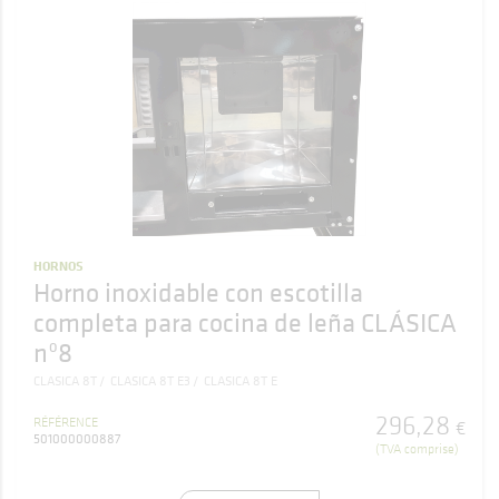
HORNOS
Horno inoxidable con escotilla
completa para cocina de leña CLÁSICA
nº8
CLASICA 8T
CLASICA 8T E3
CLASICA 8T E
296
,
28
RÉFÉRENCE
€
501000000887
(TVA comprise)