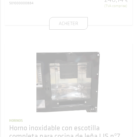
€
501000000884
(TVA comprise)
ACHETER
HORNOS
Horno inoxidable con escotilla
completa para cocina de leña LIS nº7,