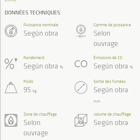
DONNÉES TECHNIQUES
Puissance nominale
Gamme de puissance
Según obra
Selon
ouvrage
Rendement
Émissions de CO
Según obra
Según obra
%
%
Poids
Sortie des fumées
95
Según obra
kg
mm
Zone de chauffage
Volume de chauffage
Selon
Según obra
ouvrage