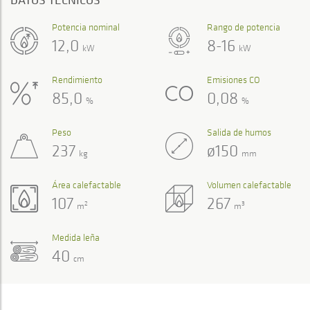
Potencia nominal
Rango de potencia
12,0
8-16
kW
kW
Rendimiento
Emisiones CO
85,0
0,08
%
%
Peso
Salida de humos
237
ø150
kg
mm
Área calefactable
Volumen calefactable
107
267
2
3
m
m
Medida leña
40
cm