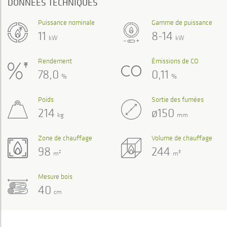
DONNÉES TECHNIQUES
Puissance nominale
Gamme de puissance
11
8-14
kW
kW
Rendement
Émissions de CO
78,0
0,11
%
%
Poids
Sortie des fumées
214
ø150
kg
mm
Zone de chauffage
Volume de chauffage
98
244
2
3
m
m
Mesure bois
40
cm