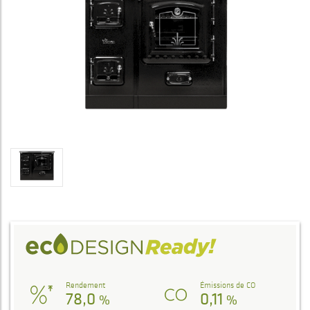
Rendement
Émissions de CO
78,0
0,11
%
%