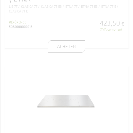
LIS 7T
CLASICA 7T
CLASICA 7T E3
ETNA 7T
ETNA 7T E3
ETNA 7T E
CLASICA 7T E
423
,
50
RÉFÉRENCE
€
508000000018
(TVA comprise)
ACHETER