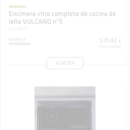
ENCIMERAS
Encimera vitro completa de cocina de
leña VULCANO nº5
VULCANO 5T
531
,
42
RÉFÉRENCE
€
501300000001
(TVA comprise)
ACHETER