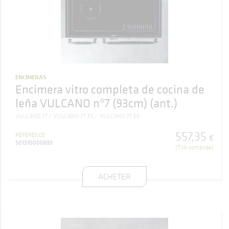
ENCIMERAS
Encimera vitro completa de cocina de
leña VULCANO nº7 (93cm) (ant.)
VULCANO 7T
VULCANO 7T E3
VULCANO 7T E5
557
,
35
RÉFÉRENCE
€
501310000693
(TVA comprise)
ACHETER