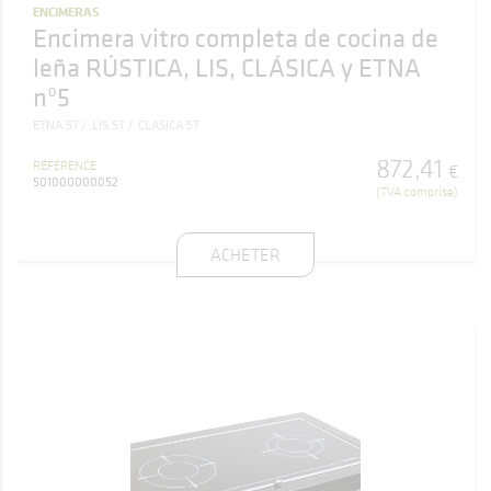
ENCIMERAS
Encimera vitro completa de cocina de
leña RÚSTICA, LIS, CLÁSICA y ETNA
nº5
ETNA 5T
LIS 5T
CLASICA 5T
872
,
41
RÉFÉRENCE
€
501000000052
(TVA comprise)
ACHETER