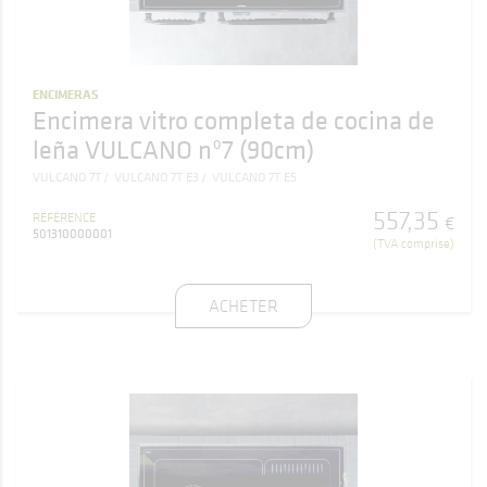
ENCIMERAS
Encimera vitro completa de cocina de
leña VULCANO nº7 (90cm)
VULCANO 7T
VULCANO 7T E3
VULCANO 7T E5
557
,
35
RÉFÉRENCE
€
501310000001
(TVA comprise)
ACHETER