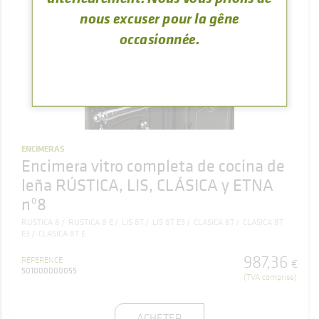
nous excuser pour la gêne
occasionnée.
ENCIMERAS
Encimera vitro completa de cocina de
leña RÚSTICA, LIS, CLÁSICA y ETNA
nº8
RUSTICA 8
RUSTICA 8 E
LIS 8T
LIS 8T E3
CLASICA 8T
CLASICA 8T
E3
CLASICA 8T E
987
,
36
RÉFÉRENCE
€
501000000055
(TVA comprise)
ACHETER