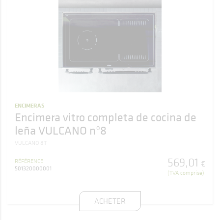
ENCIMERAS
Encimera vitro completa de cocina de
leña VULCANO nº8
VULCANO 8T
569
,
01
RÉFÉRENCE
€
501320000001
(TVA comprise)
ACHETER