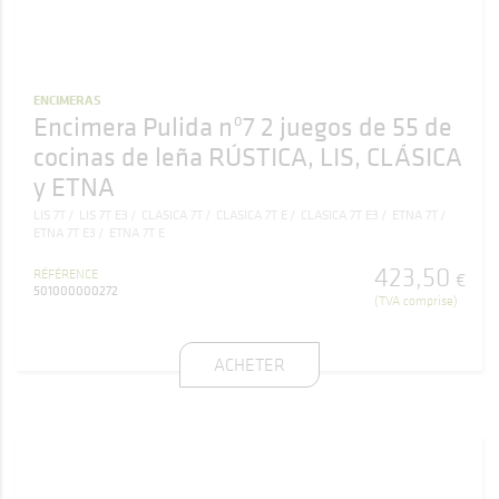
ENCIMERAS
Encimera Pulida nº7 2 juegos de 55 de
cocinas de leña RÚSTICA, LIS, CLÁSICA
y ETNA
LIS 7T
LIS 7T E3
CLASICA 7T
CLASICA 7T E
CLASICA 7T E3
ETNA 7T
ETNA 7T E3
ETNA 7T E
423
,
50
RÉFÉRENCE
€
501000000272
(TVA comprise)
ACHETER