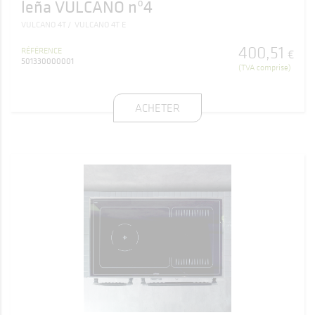
leña VULCANO nº4
VULCANO 4T
VULCANO 4T E
400
,
51
RÉFÉRENCE
€
501330000001
(TVA comprise)
ACHETER