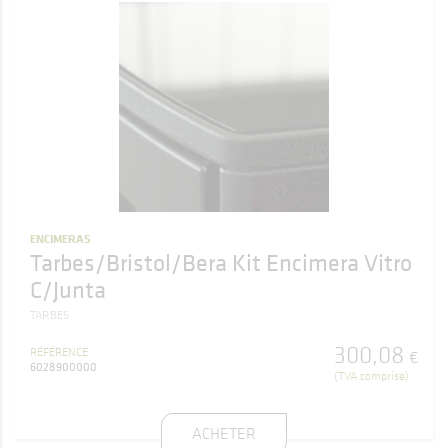
ENCIMERAS
Tarbes/Bristol/Bera Kit Encimera Vitro
C/Junta
TARBES
300
,
08
RÉFÉRENCE
€
6028900000
(TVA comprise)
ACHETER