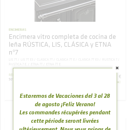
ENCIMERAS
Encimera vitro completa de cocina de
leña RÚSTICA, LIS, CLÁSICA y ETNA
nº7
LIS 7T
LIS 7T E3
CLASICA 7T
CLASICA 7T E
CLASICA 7T E3
RUSTICA 7
RUSTICA 7 E
ETNA 7T
ETNA 7T E
896
,
61
RÉFÉRENCE
€
501000000054
(TVA comprise)
Estaremos de Vacaciones del 3 al 28
ACHETER
de agosto ¡Feliz Verano!
Les commandes récupérées pendant
cette période seront livrées
ultérieurement. Nous vous prions de