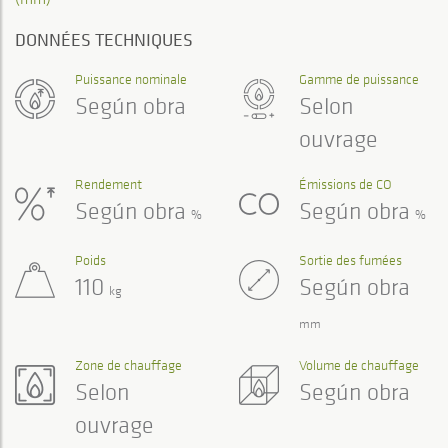
DONNÉES TECHNIQUES
Puissance nominale
Gamme de puissance
Según obra
Selon
ouvrage
Rendement
Émissions de CO
Según obra
Según obra
%
%
Poids
Sortie des fumées
110
Según obra
kg
mm
Zone de chauffage
Volume de chauffage
Selon
Según obra
ouvrage