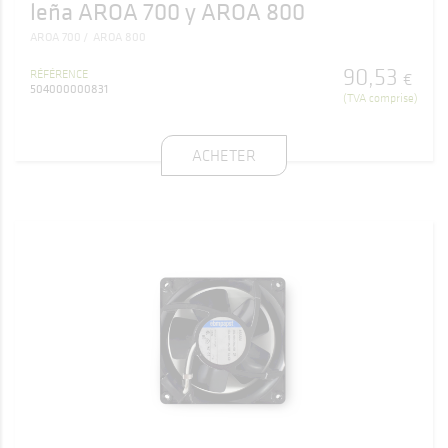
leña AROA 700 y AROA 800
AROA 700
AROA 800
90
,
53
RÉFÉRENCE
€
504000000831
(TVA comprise)
ACHETER