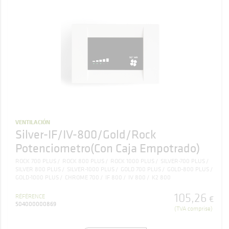
VENTILACIÓN
Silver-IF/IV-800/Gold/Rock
Potenciometro(Con Caja Empotrado)
ROCK 700 PLUS
ROCK 800 PLUS
ROCK 1000 PLUS
SILVER-700 PLUS
SILVER 800 PLUS
SILVER-1000 PLUS
GOLD 700 PLUS
GOLD-800 PLUS
GOLD-1000 PLUS
CHROME 700
IF 800
IV 800
K2 800
105
,
26
RÉFÉRENCE
€
504000000869
(TVA comprise)