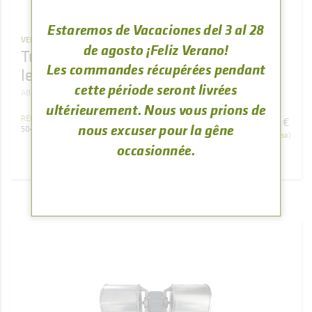
Estaremos de Vacaciones del 3 al 28
VENTILACIÓN
de agosto ¡Feliz Verano!
Turbina centrífuga de chimenea de
Les commandes récupérées pendant
leña ABODI
cette période seront livrées
ABODI
ultérieurement. Nous vous prions de
115
,
93
RÉFÉRENCE
€
nous excuser pour la gêne
504080000007
(TVA comprise)
occasionnée.
ACHETER