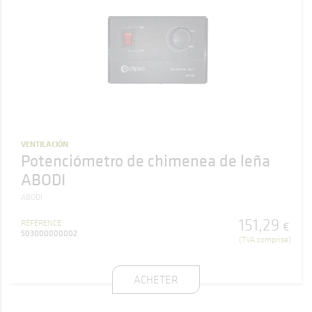
VENTILACIÓN
Potenciómetro de chimenea de leña
ABODI
ABODI
151
,
29
RÉFÉRENCE
€
503000000002
(TVA comprise)
ACHETER