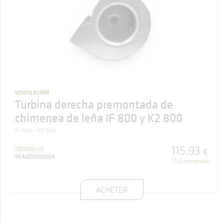
VENTILACIÓN
Turbina derecha premontada de
chimenea de leña IF 800 y K2 800
IF 800
K2 800
115
,
93
RÉFÉRENCE
€
504420000004
(TVA comprise)
ACHETER