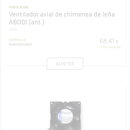
VENTILACIÓN
Ventilador axial de chimenea de leña
ABODI (ant.)
ABODI
68
,
41
RÉFÉRENCE
€
504030000003
(TVA comprise)
ACHETER