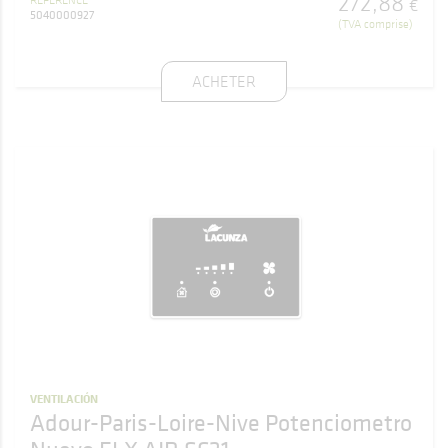
272
,
88
€
5040000927
(TVA comprise)
ACHETER
VENTILACIÓN
Adour-Paris-Loire-Nive Potenciometro