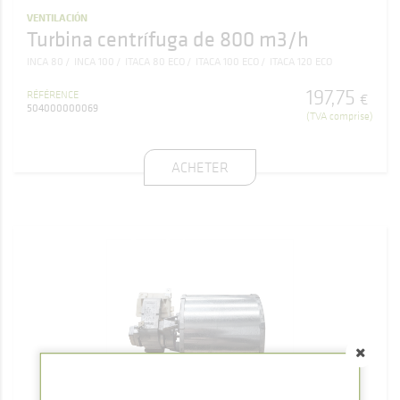
VENTILACIÓN
Turbina centrífuga de 800 m3/h
INCA 80
INCA 100
ITACA 80 ECO
ITACA 100 ECO
ITACA 120 ECO
197
,
75
RÉFÉRENCE
€
504000000069
(TVA comprise)
ACHETER