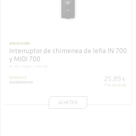
VENTILACIÓN
Interruptor de chimenea de leña IN 700
y MIDI 700
IN 700
INDIA
MIDI 700
25
,
89
RÉFÉRENCE
€
500900000016
(TVA comprise)
ACHETER