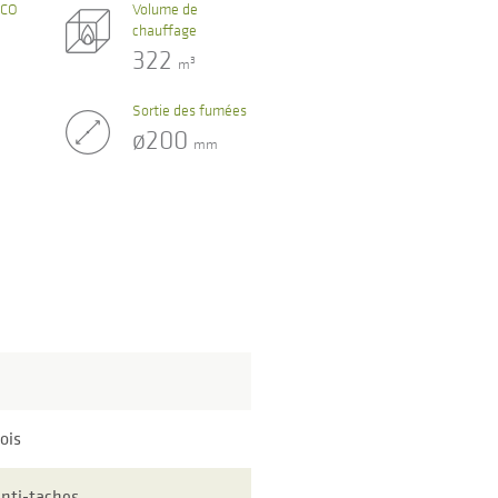
 CO
Volume de
chauffage
322
3
m
Sortie des fumées
ø200
mm
bois
anti-taches