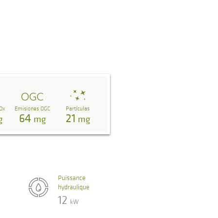
Ox
Emisiones OGC
Partículas
64
21
g
mg
mg
Puissance
hydraulique
12
kW