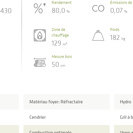
Rendement
Émissions de
80,0
0,07
430
%
%
Zone de
Poids
chauffage
182
kg
129
2
m
Mesure bois
50
cm
Matériau foyer: Réfractaire
Hydro
Cendrier
Gril à 
Combustion optimale
Verre 