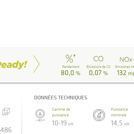
Rendement
Émissions de CO
Emisiones N
80,0
0,07
132
%
%
m
DONNÉES TECHNIQUES
Gamme de
Puissance
puissance
nominale
10-19
14,5
kW
kW
486