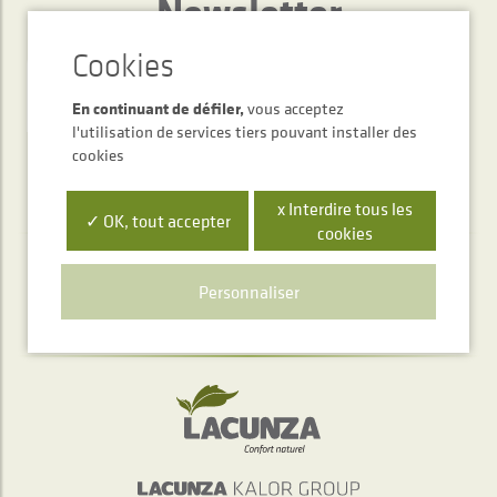
Newsletter
ENVOYER
En continuant de défiler,
vous acceptez
l'utilisation de services tiers pouvant installer des
cookies
x Interdire tous les
✓ OK, tout accepter
cookies
Service d'accueil téléphonique
Personnaliser
+34 948 563 511