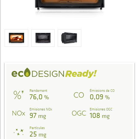
Rendement
Émissions de CO
76,0
0,09
%
%
Emisiones NOx
Emisiones OGC
97
108
mg
mg
Partículas
25
mg