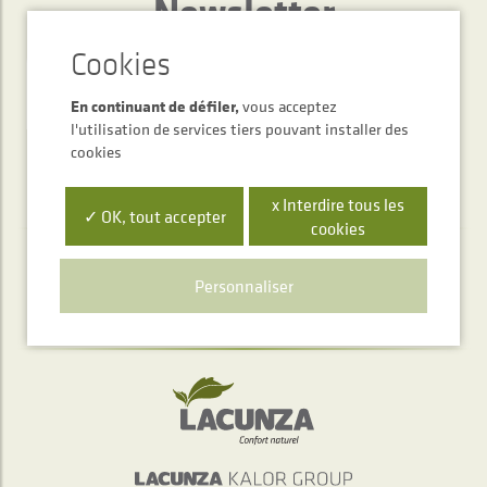
Newsletter
ENVOYER
En continuant de défiler,
vous acceptez
l'utilisation de services tiers pouvant installer des
cookies
x Interdire tous les
✓ OK, tout accepter
cookies
Service d'accueil téléphonique
Personnaliser
+34 948 563 511