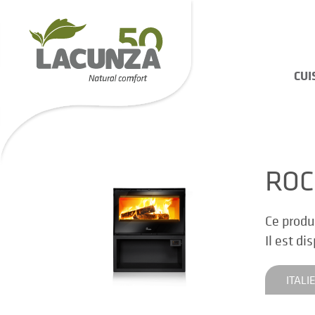
CUI
ROC
Ce produ
Il est di
ITALI