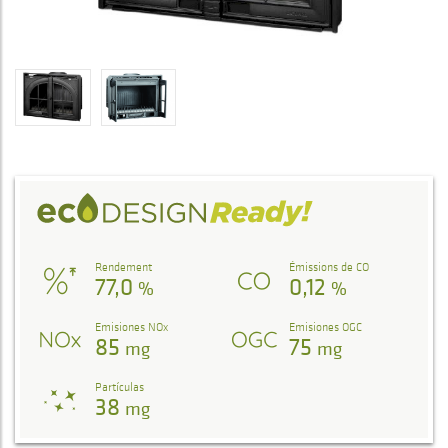
Rendement
Émissions de CO
77,0
0,12
%
%
Emisiones NOx
Emisiones OGC
85
75
mg
mg
Partículas
38
mg