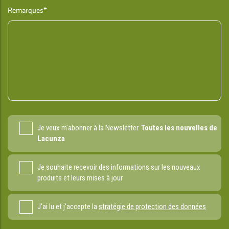
Remarques*
Je veux m'abonner à la Newsletter.
Toutes les nouvelles de
Lacunza
Je souhaite recevoir des informations sur les nouveaux
produits et leurs mises à jour
J'ai lu et j'accepte la
stratégie de protection des données