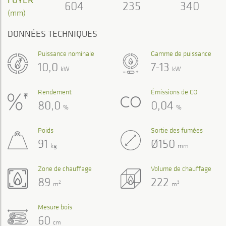
604
235
340
(mm)
DONNÉES TECHNIQUES
Puissance nominale
Gamme de puissance
10,0
7-13
kW
kW
Rendement
Émissions de CO
80,0
0,04
%
%
Poids
Sortie des fumées
91
Ø150
kg
mm
Zone de chauffage
Volume de chauffage
89
222
2
3
m
m
Mesure bois
60
cm