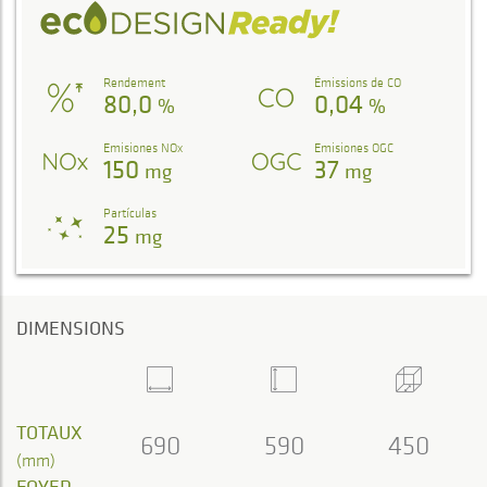
Rendement
Émissions de CO
80,0
0,04
%
%
Emisiones NOx
Emisiones OGC
150
37
mg
mg
Partículas
25
mg
DIMENSIONS
TOTAUX
690
590
450
(mm)
FOYER