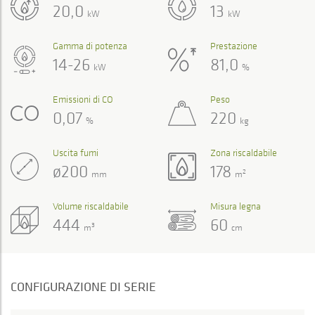
20,0
13
kW
kW
Gamma di potenza
Prestazione
14-26
81,0
kW
%
Emissioni di CO
Peso
0,07
220
%
kg
Uscita fumi
Zona riscaldabile
ø200
178
2
mm
m
Volume riscaldabile
Misura legna
444
60
3
m
cm
CONFIGURAZIONE DI SERIE