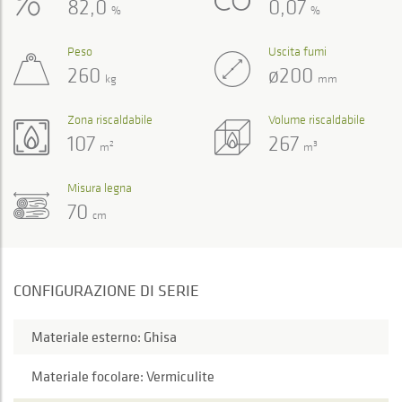
82,0
0,07
%
%
Peso
Uscita fumi
260
ø200
kg
mm
Zona riscaldabile
Volume riscaldabile
107
267
2
3
m
m
Misura legna
70
cm
CONFIGURAZIONE DI SERIE
Materiale esterno: Ghisa
Materiale focolare: Vermiculite