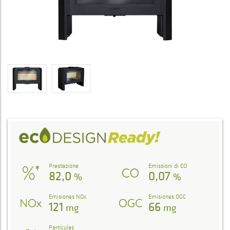
Prestazione
Emissioni di CO
82,0
0,07
%
%
Emisiones NOx
Emisiones OGC
121
66
mg
mg
Partículas