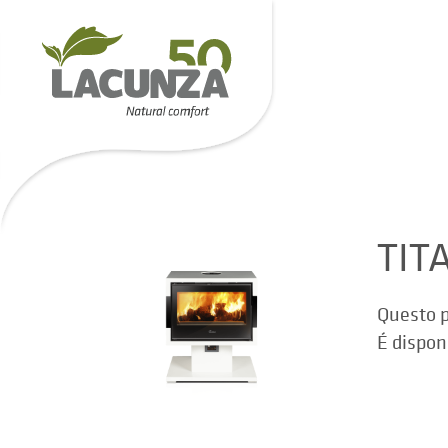
TIT
Questo p
É dispon