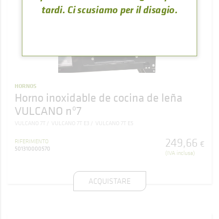
tardi. Ci scusiamo per il disagio.
HORNOS
Horno inoxidable de cocina de leña
VULCANO nº7
VULCANO 7T
VULCANO 7T E3
VULCANO 7T E5
249
,
66
RIFERIMENTO
€
501310000570
(IVA inclusa)
ACQUISTARE