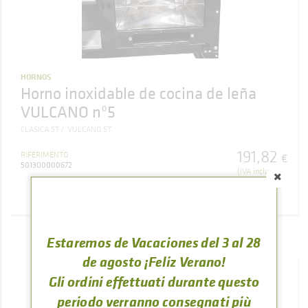
HORNOS
Horno inoxidable de cocina de leña
VULCANO nº5
CLASICA 5T
VULCANO 5T
191
,
82
RIFERIMENTO
€
501300000672
(IVA inclusa)
ACQUISTARE
Estaremos de Vacaciones del 3 al 28
de agosto ¡Feliz Verano!
Gli ordini effettuati durante questo
periodo verranno consegnati più