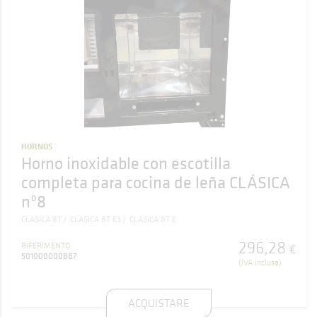
HORNOS
Horno inoxidable con escotilla
completa para cocina de leña CLÁSICA
nº8
CLASICA 8T
CLASICA 8T E3
CLASICA 8T E
296
,
28
RIFERIMENTO
€
501000000887
(IVA inclusa)
ACQUISTARE