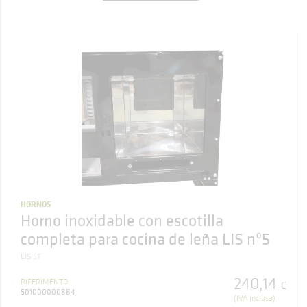
HORNOS
Horno inoxidable con escotilla
completa para cocina de leña LIS nº5
LIS 5T
240
,
14
RIFERIMENTO
€
501000000884
(IVA inclusa)