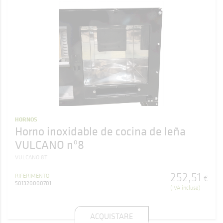
HORNOS
Horno inoxidable de cocina de leña
VULCANO nº8
VULCANO 8T
252
,
51
RIFERIMENTO
€
501320000701
(IVA inclusa)
ACQUISTARE