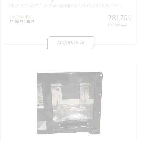
RUSTICA 7
LIS 7T
LIS 7T E3
CLASICA 5T
RUSTICA 9
RUSTICA 7 E
281
,
76
RIFERIMENTO
€
501000000885
(IVA inclusa)
ACQUISTARE