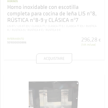
HORNOS
Horno inoxidable con escotilla
completa para cocina de leña LIS nº8,
RÚSTICA nº8-9 y CLÁSICA nº7
LIS 8T
LIS 8T E3
CLASICA 7T
CLASICA 7T E
CLASICA 7T E3
RUSTICA
8
RUSTICA 9
RUSTICA 8 E
RUSTICA 9 E
296
,
28
RIFERIMENTO
€
501000000886
(IVA inclusa)
ACQUISTARE