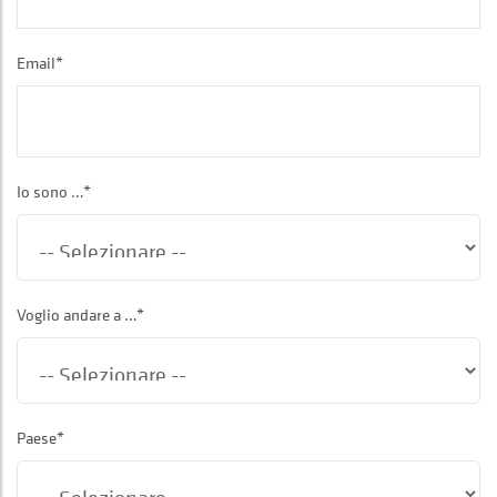
Email*
Io sono …*
Voglio andare a …*
Paese*