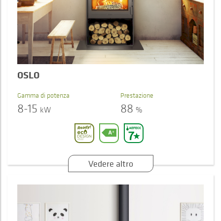
OSLO
Gamma di potenza
Prestazione
8-15
88
kW
%
Vedere altro