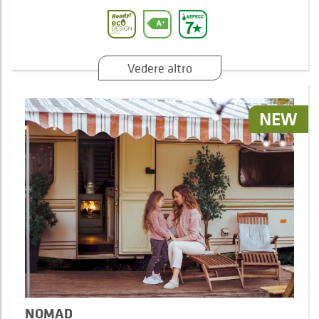
Vedere altro
NEW
NOMAD