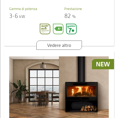
Gamma di potenza
Prestazione
3-6
82
kW
%
Vedere altro
NEW