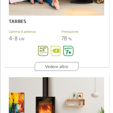
TARBES
Gamma di potenza
Prestazione
4-8
78
kW
%
Vedere altro