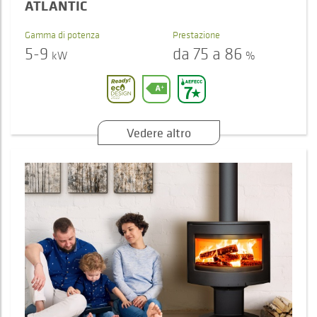
ATLANTIC
Gamma di potenza
Prestazione
5-9
da 75 a 86
kW
%
Vedere altro