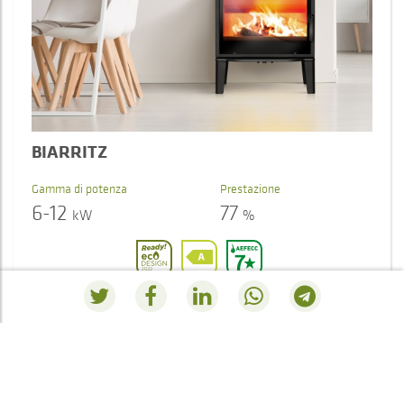
BIARRITZ
Gamma di potenza
Prestazione
6-12
77
kW
%
Vedere altro
RESUMEN PEDIDO