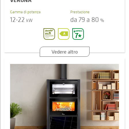
Gamma di potenza
Prestazione
12-22
da 79 a 80
kW
%
Vedere altro