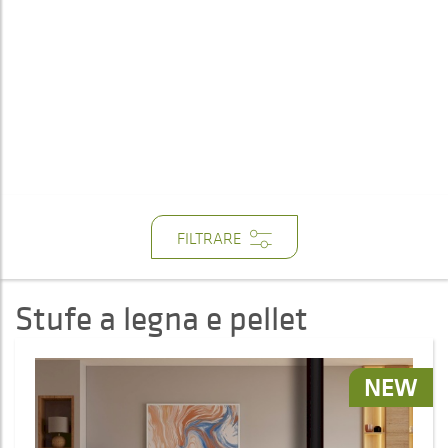
FILTRARE
Stufe a legna e pellet
NEW