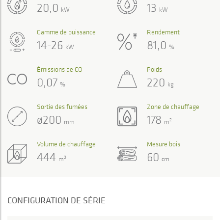
20,0
13
kW
kW
Gamme de puissance
Rendement
14-26
81,0
kW
%
Émissions de CO
Poids
0,07
220
%
kg
Sortie des fumées
Zone de chauffage
ø200
178
2
mm
m
Volume de chauffage
Mesure bois
444
60
3
m
cm
CONFIGURATION DE SÉRIE