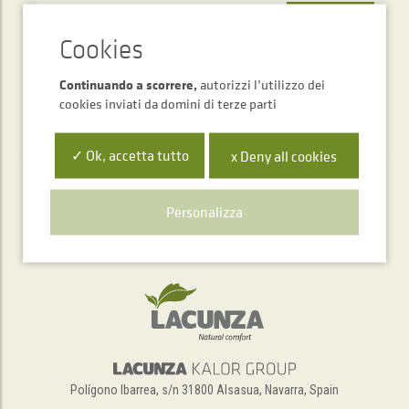
INVIARE
Continuando a scorrere,
autorizzi l’utilizzo dei
cookies inviati da domini di terze parti
✓ Ok, accetta tutto
x Deny all cookies
Servizio di assistenza telefonica
Personalizza
+34 948 563 511
Polígono Ibarrea, s/n 31800 Alsasua, Navarra, Spain