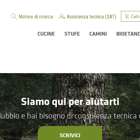
Calc
Motore di ricerca
Assistenza tecnica (SAT)
CUCINE
STUFE
CAMINI
BIOETAN
Siamo qui per aiutarti
ubbio e hai bisogno di consulenza tecnica
SCRIVICI