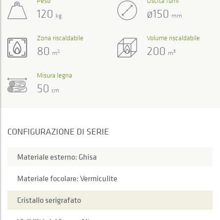
Peso
Uscita fumi
120
ø150
kg
mm
Zona riscaldabile
Volume riscaldabile
80
200
2
3
m
m
Misura legna
50
cm
CONFIGURAZIONE DI SERIE
Materiale esterno: Ghisa
Materiale focolare: Vermiculite
Cristallo serigrafato