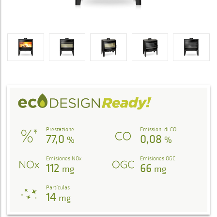
Prestazione
Emissioni di CO
77,0
0,08
%
%
Emisiones NOx
Emisiones OGC
112
66
mg
mg
Partículas
14
mg