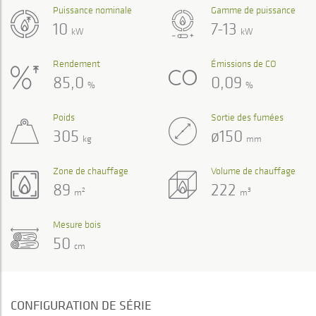
Puissance nominale
Gamme de puissance
10
7-13
kW
kW
Rendement
Émissions de CO
85,0
0,09
%
%
Poids
Sortie des fumées
305
ø150
kg
mm
Zone de chauffage
Volume de chauffage
89
222
2
3
m
m
Mesure bois
50
cm
CONFIGURATION DE SÉRIE