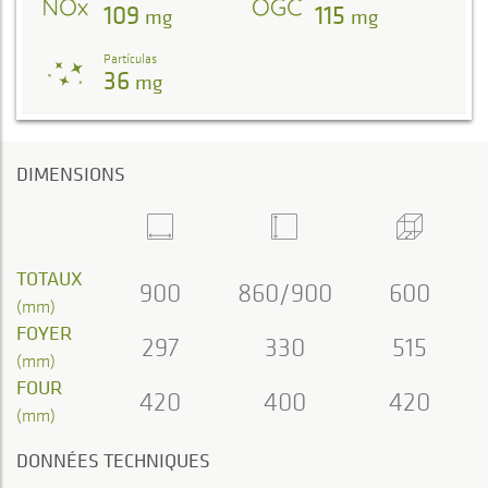
109
115
mg
mg
Partículas
36
mg
DIMENSIONS
TOTAUX
900
860/900
600
(mm)
FOYER
297
330
515
(mm)
FOUR
420
400
420
(mm)
DONNÉES TECHNIQUES