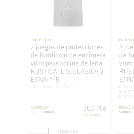
PROTECCIONES
PROTECC
2 juegos de protecciones
2 ju
de fundición de encimera
de f
vitro para cocina de leña
vitro
RÚSTICA, LIS, CLÁSICA y
RÚST
ETNA nº5
ETNA
LIS 5T
CLASICA 5T
ETNA 5T
RUSTICA 
CLASICA 7
ETNA 7T
303
,
71
REFERÊNCIA
REFERÊNC
€
500000000026
5000000
(IVA incluído)
COMPRAR