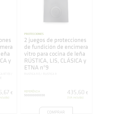
PROTECCIONES
iones
2 juegos de protecciones
imera
de fundición de encimera
 leña
vitro para cocina de leña
ICA y
RÚSTICA, LIS, CLÁSICA y
ETNA nº9
CA 8T E3
RUSTICA 9 E
RUSTICA 9
E
5
,
67
435
,
60
REFERÊNCIA
€
€
500000000030
ncluído)
(IVA incluído)
COMPRAR