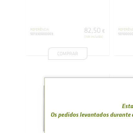
82
,
50
REFERÊNCIA
REFERÊNC
€
501330000003
5010000
(IVA incluído)
COMPRAR
Esta
Os pedidos levantados durante 