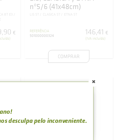
nº5/6 (41x48cm)
CA 8T E3
LIS 5T
CLASICA 5T
ETNA 5T
E
9
,
90
146
,
41
REFERÊNCIA
€
€
501000000324
ncluído)
(IVA incluído)
COMPRAR
rano!
os desculpa pelo inconveniente.