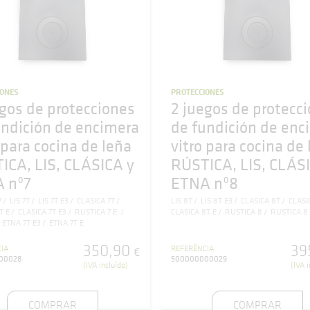
IONES
PROTECCIONES
egos de protecciones
2 juegos de protecc
undición de encimera
de fundición de enc
 para cocina de leña
vitro para cocina de
ICA, LIS, CLÁSICA y
RÚSTICA, LIS, CLÁS
 nº7
ETNA nº8
7
LIS 7T
LIS 7T E3
CLASICA 7T
LIS 8T
LIS 8T E3
CLASICA 8T
CLASI
T E
CLASICA 7T E3
RUSTICA 7 E
CLASICA 8T E
RUSTICA 8
RUSTICA 8 
ETNA 7T E3
ETNA 7T E
350
,
90
39
IA
REFERÊNCIA
€
00028
500000000029
(IVA incluído)
(IVA i
COMPRAR
COMPRAR