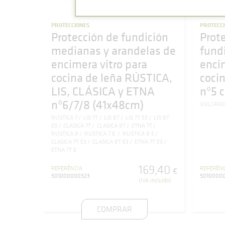
PROTECCIONES
PROTECC
Protección de fundición
Prot
medianas y arandelas de
fund
encimera vitro para
enci
cocina de leña RÚSTICA,
coci
LIS, CLÁSICA y ETNA
nº5 
nº6/7/8 (41x48cm)
VULCANO
RUSTICA 7
LIS 7T
LIS 8T
LIS 7T E3
LIS 8T
E3
CLASICA 7T
CLASICA 8T
ETNA 7T
RUSTICA 8
RUSTICA 7 E
RUSTICA 8 E
CLASICA 7T E3
CLASICA 8T E3
ETNA 7T E3
ETNA 7T E
169
,
40
REFERÊNCIA
REFERÊNC
€
501000000323
5010000
(IVA incluído)
COMPRAR