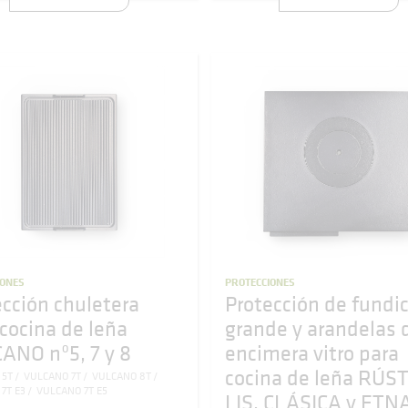
IONES
PROTECCIONES
ección chuletera
Protección de fundi
 cocina de leña
grande y arandelas 
ANO nº5, 7 y 8
encimera vitro para
cocina de leña RÚST
 5T
VULCANO 7T
VULCANO 8T
7T E3
VULCANO 7T E5
LIS, CLÁSICA y ETN