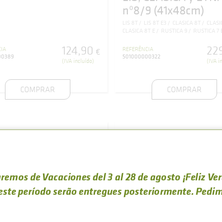
nº8/9 (41x48cm)
LIS 8T
LIS 8T E3
CLASICA 8T
CLASI
CLASICA 8T E
RUSTICA 9
RUSTICA 7 
124
,
90
22
IA
REFERÊNCIA
€
00389
501000000322
(IVA incluído)
(IVA i
COMPRAR
COMPRAR
remos de Vacaciones del 3 al 28 de agosto ¡Feliz Ve
este período serão entregues posteriormente. Pedim