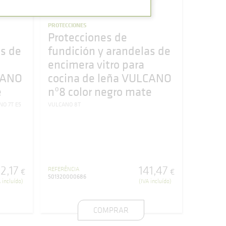
PROTECCIONES
Protecciones de
as de
fundición y arandelas de
encimera vitro para
CANO
cocina de leña VULCANO
e
nº8 color negro mate
O 7T E5
VULCANO 8T
32
,
17
141
,
47
REFERÊNCIA
€
€
501320000686
 incluído)
(IVA incluído)
COMPRAR