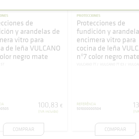
IONES
PROTECCIONES
ecciones de
Protecciones de
ición y arandelas de
fundición y arandel
mera vitro para
encimera vitro para
na de leña VULCANO
cocina de leña VUL
color negro mate
nº7 color negro mat
 5T
VULCANO 7T
VULCANO 7T E3
VULCAN
100
,
83
1
IA
REFERÊNCIA
€
00505
501000000504
(IVA incluído)
(IVA
COMPRAR
COMPRAR