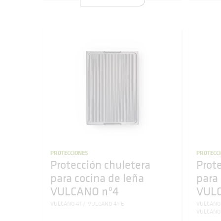
PROTECCIONES
PROTECC
Protección chuletera
Prot
para cocina de leña
para
VULCANO nº4
VULC
VULCANO 4T
VULCANO 4T E
VULCANO
VULCANO 