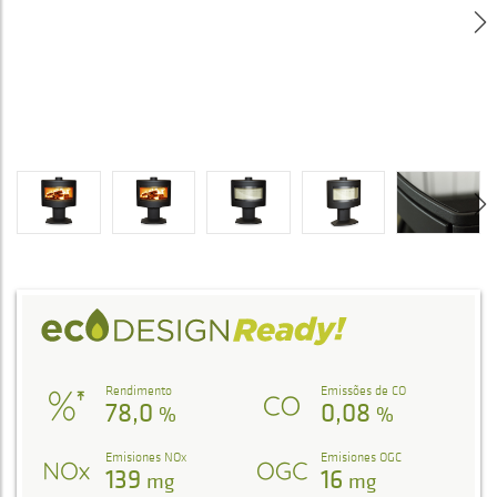
Rendimento
Emissões de CO
78,0
0,08
%
%
Emisiones NOx
Emisiones OGC
139
16
mg
mg