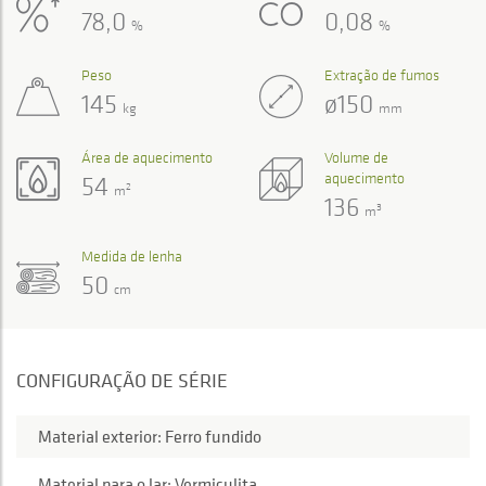
78,0
0,08
%
%
Peso
Extração de fumos
145
ø150
kg
mm
Área de aquecimento
Volume de
aquecimento
54
2
m
136
3
m
Medida de lenha
50
cm
CONFIGURAÇÃO DE SÉRIE
Material exterior: Ferro fundido
Material para o lar: Vermiculita