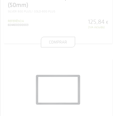
(50mm)
SILVER 800 PLUS
GOLD-800 PLUS
125
,
84
REFERÊNCIA
€
604400000003
(IVA incluído)
COMPRAR