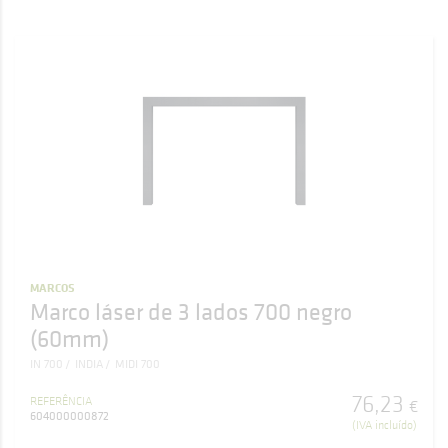
MARCOS
Marco láser de 3 lados 700 negro
(60mm)
IN 700
INDIA
MIDI 700
76
,
23
REFERÊNCIA
€
604000000872
(IVA incluído)