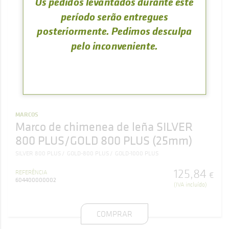
Os pedidos levantados durante este
período serão entregues
posteriormente. Pedimos desculpa
pelo inconveniente.
MARCOS
Marco de chimenea de leña SILVER
800 PLUS/GOLD 800 PLUS (25mm)
SILVER 800 PLUS
GOLD-800 PLUS
GOLD-1000 PLUS
125
,
84
REFERÊNCIA
€
604400000002
(IVA incluído)
COMPRAR