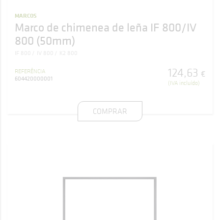
MARCOS
Marco de chimenea de leña IF 800/IV
800 (50mm)
IF 800
IV 800
K2 800
124
,
63
REFERÊNCIA
€
604420000001
(IVA incluído)
COMPRAR