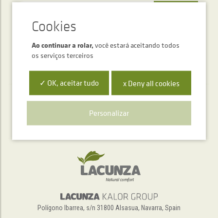
ENVIAR
Ao continuar a rolar,
você estará aceitando todos
os serviços terceiros
✓ OK, aceitar tudo
x Deny all cookies
Serviço de atendimento telefónico
Personalizar
+34 948 563 511
Polígono Ibarrea, s/n 31800 Alsasua, Navarra, Spain