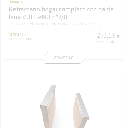
HOGARES
Refractario hogar completo cocina de
leña VULCANO nº7/8
VULCANO 7T
VULCANO 8T
VULCANO 7T E3
VULCANO 7T E5
273
,
59
REFERÊNCIA
€
501000000390
(IVA incluído)
COMPRAR