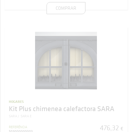
COMPRAR
HOGARES
Kit Plus chimenea calefactora SARA
SARA
SARA E
476
,
32
REFERÊNCIA
€
503000000003