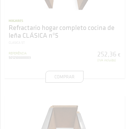
HOGARES
Refractario hogar completo cocina de
leña CLÁSICA nº5
CLASICA 5T
252
,
36
REFERÊNCIA
€
501250000003
(IVA incluído)
COMPRAR