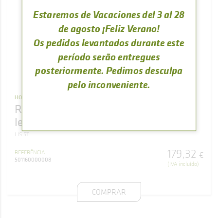
Estaremos de Vacaciones del 3 al 28
de agosto ¡Feliz Verano!
Os pedidos levantados durante este
período serão entregues
posteriormente. Pedimos desculpa
pelo inconveniente.
HOGARES
Refractario hogar completo cocina de
leña LIS nº5
LIS 5T
179
,
32
REFERÊNCIA
€
501160000008
(IVA incluído)
COMPRAR