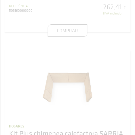
262
,
41
REFERÊNCIA
€
503160000000
(IVA incluído)
COMPRAR
HOGARES
Kit Plus chimenea calefactora SARRIA