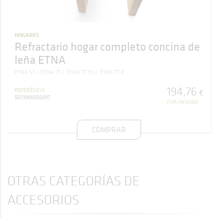
HOGARES
Refractario hogar completo concina de
leña ETNA
ETNA 5T
ETNA 7T
ETNA 7T E3
ETNA 7T E
194
,
76
REFERÊNCIA
€
501390000017
(IVA incluído)
COMPRAR
OTRAS CATEGORÍAS DE
ACCESORIOS