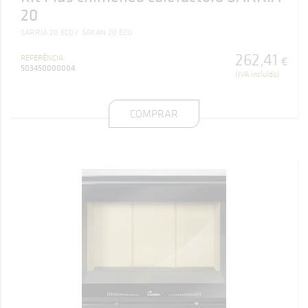
20
SARRIA 20 ECO
SAKAN 20 ECO
262
,
41
REFERÊNCIA
€
503450000004
(IVA incluído)
COMPRAR