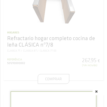
HOGARES
Refractario hogar completo cocina de
leña CLÁSICA nº7/8
CLASICA 7T
CLASICA 8T
CLASICA 7T E3
267
,
95
REFERÊNCIA
€
501210000002
(IVA incluído)
COMPRAR