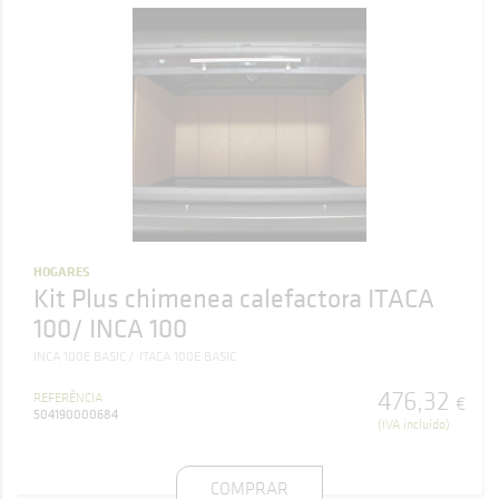
HOGARES
Kit Plus chimenea calefactora ITACA
100/ INCA 100
INCA 100E BASIC
ITACA 100E BASIC
476
,
32
REFERÊNCIA
€
504190000684
(IVA incluído)
COMPRAR