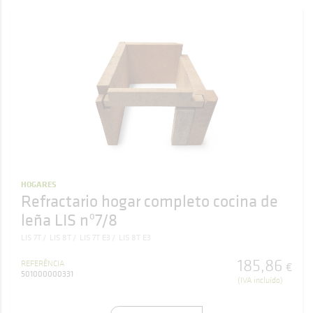
HOGARES
Refractario hogar completo cocina de
leña LIS nº7/8
LIS 7T
LIS 8T
LIS 7T E3
LIS 8T E3
185
,
86
REFERÊNCIA
€
501000000331
(IVA incluído)