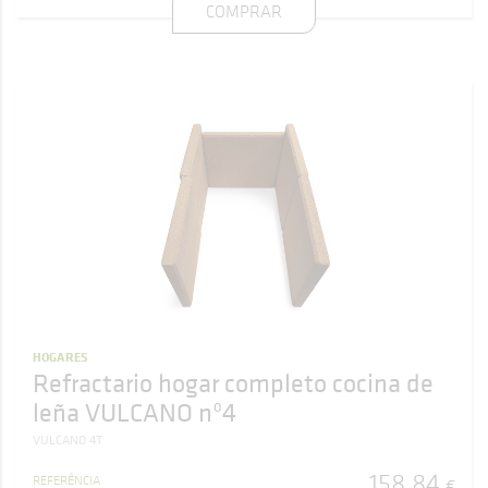
COMPRAR
HOGARES
Refractario hogar completo cocina de
leña VULCANO nº4
VULCANO 4T
158
,
84
REFERÊNCIA
€