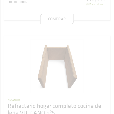
501330000002
(IVA incluído)
COMPRAR
HOGARES
Refractario hogar completo cocina de
leña VULCANO nº5