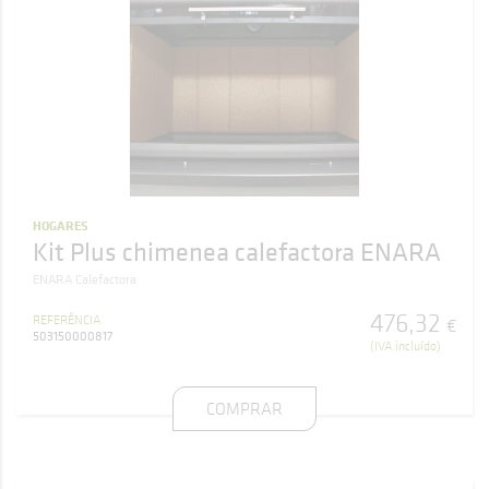
HOGARES
Kit Plus chimenea calefactora ENARA
ENARA Calefactora
476
,
32
REFERÊNCIA
€
503150000817
(IVA incluído)
COMPRAR