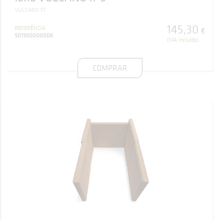
VULCANO 5T
145
,
30
REFERÊNCIA
€
501300000006
(IVA incluído)
COMPRAR