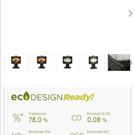
Prestazione
Emissioni di CO
78,0
0,08
%
%
Emisiones NOx
Emisiones OGC