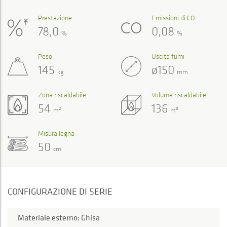
Prestazione
Emissioni di CO
78,0
0,08
%
%
Peso
Uscita fumi
145
ø150
kg
mm
Zona riscaldabile
Volume riscaldabile
54
136
2
3
m
m
Misura legna
50
cm
CONFIGURAZIONE DI SERIE
Materiale esterno: Ghisa