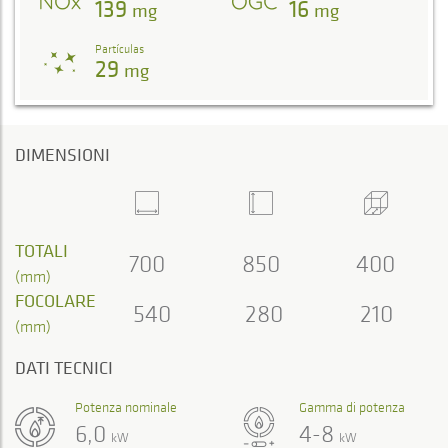
139
16
mg
mg
Partículas
29
mg
DIMENSIONI
TOTALI
700
850
400
(mm)
FOCOLARE
540
280
210
(mm)
DATI TECNICI
Potenza nominale
Gamma di potenza
6,0
4-8
kW
kW