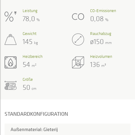
Leistung
CO-Emissionen
78,0
0,08
%
%
Gewicht
Rauchabzug
145
ø150
kg
mm
Heizbereich
Heizvolumen
54
136
2
3
m
m
Größe
50
cm
STANDARDKONFIGURATION
Außenmaterial: Gieterij