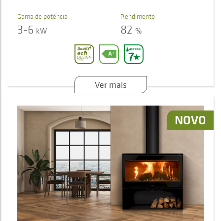
Gama de potência
Rendimento
3-6
82
kW
%
Ver mais
NOVO