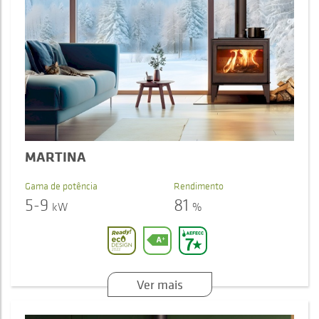
MARTINA
Gama de potência
Rendimento
5-9
81
kW
%
Ver mais