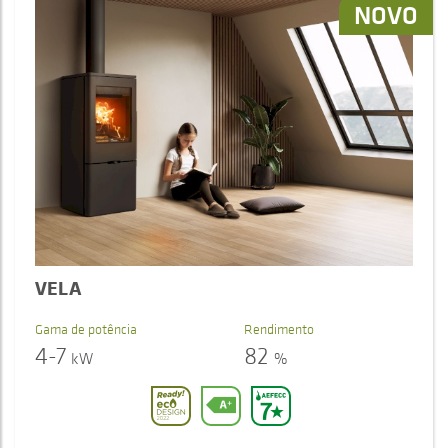
NOVO
VELA
Gama de potência
Rendimento
4-7
82
kW
%