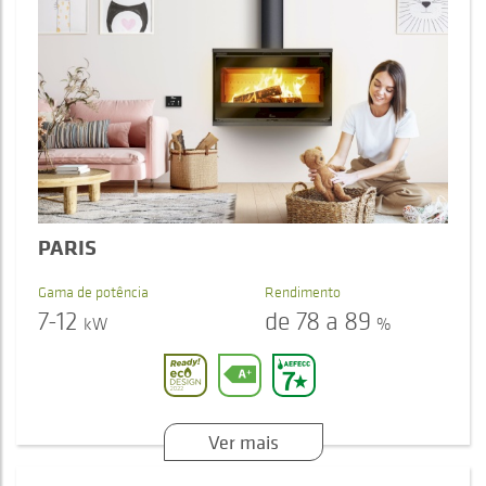
PARIS
Gama de potência
Rendimento
7-12
de 78 a 89
kW
%
Ver mais