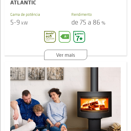
ATLANTIC
Gama de potência
Rendimento
5-9
de 75 a 86
kW
%
Ver mais