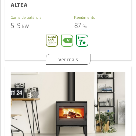
ALTEA
Gama de potência
Rendimento
5-9
87
kW
%
Ver mais