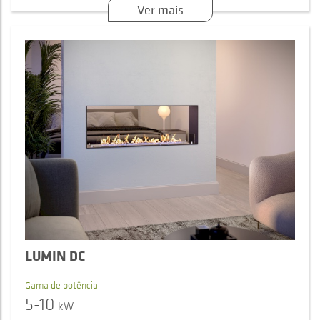
Ver mais
LUMIN DC
Gama de potência
5-10
kW