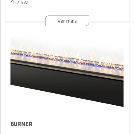
4-7
kW
Ver mais
BURNER