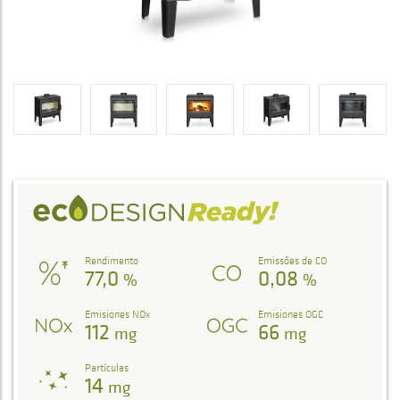
Rendimento
Emissões de CO
77,0
0,08
%
%
Emisiones NOx
Emisiones OGC
112
66
mg
mg
Partículas
14
mg