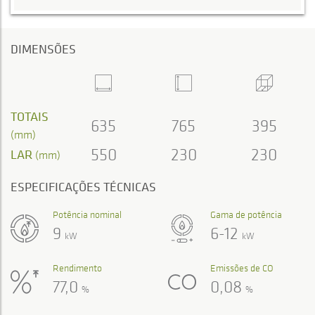
DIMENSÕES
TOTAIS
635
765
395
(mm)
550
230
230
LAR
(mm)
ESPECIFICAÇÕES TÉCNICAS
Potência nominal
Gama de potência
9
6-12
kW
kW
Rendimento
Emissões de CO
77,0
0,08
%
%