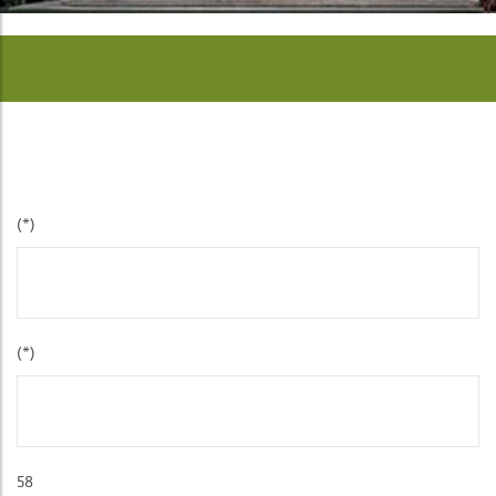
(*)
(*)
58