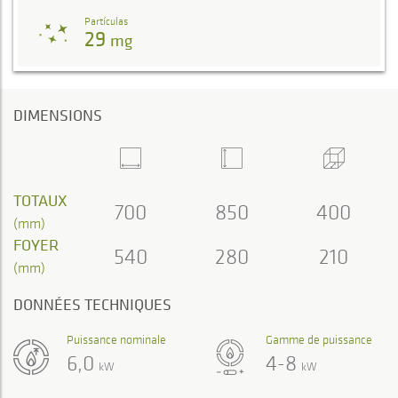
Partículas
29
mg
DIMENSIONS
TOTAUX
700
850
400
(mm)
FOYER
540
280
210
(mm)
DONNÉES TECHNIQUES
Puissance nominale
Gamme de puissance
6,0
4-8
kW
kW