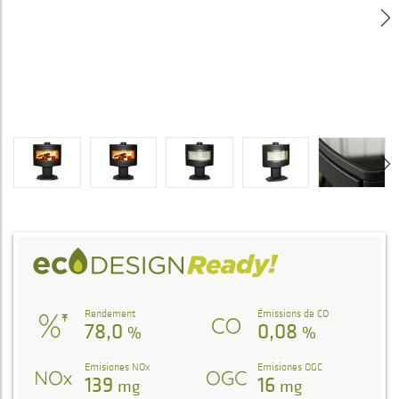
Rendement
Émissions de CO
78,0
0,08
%
%
Emisiones NOx
Emisiones OGC
139
16
mg
mg