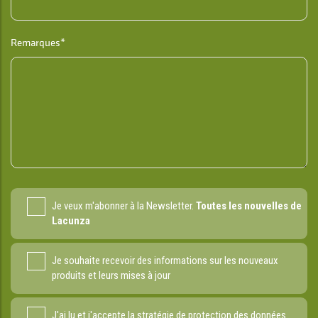
Remarques*
Je veux m'abonner à la Newsletter.
Toutes les nouvelles de
Lacunza
Je souhaite recevoir des informations sur les nouveaux
produits et leurs mises à jour
J'ai lu et j'accepte la
stratégie de protection des données