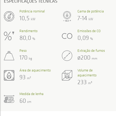
ESPECIFICAÇÕES TÉCNICAS
Potência nominal
Gama de potência
10,5
7-14
kW
kW
Rendimento
Emissões de CO
80,0
0,09
%
%
Peso
Extração de fumos
170
ø200
kg
mm
Área de aquecimento
Volume de
aquecimento
93
2
m
233
3
m
Medida de lenha
60
cm