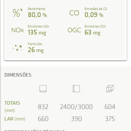
Rendimento
Emissões de CO
80,0
0,09
%
%
Emisiones NOx
Emisiones OGC
135
63
mg
mg
Partículas
26
mg
DIMENSÕES
TOTAIS
832
2400/3000
604
(mm)
660
390
375
LAR
(mm)