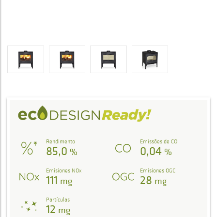
Rendimento
Emissões de CO
85,0
0,04
%
%
Emisiones NOx
Emisiones OGC
111
28
mg
mg
Partículas
12
mg