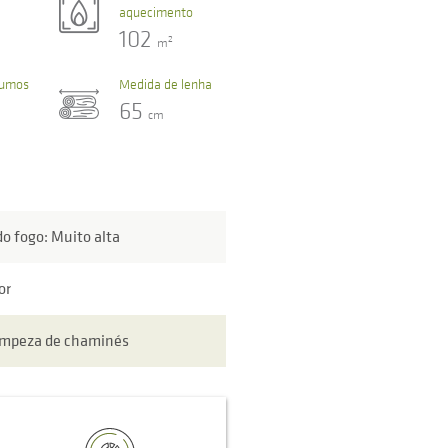
aquecimento
102
2
m
fumos
Medida de lenha
65
cm
do fogo: Muito alta
or
limpeza de chaminés