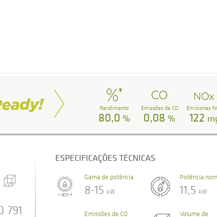
Rendimento
Emissões de CO
Emisiones N
80,0
0,08
122
%
%
m
ESPECIFICAÇÕES TÉCNICAS
Gama de potência
Potência nom
8-15
11,5
kW
kW
0
791
Emissões de CO
Volume de