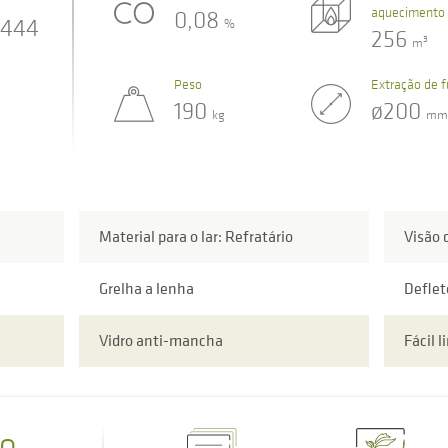
aquecimento
0,08
444
%
256
3
m
Peso
Extração de 
190
ø200
kg
mm
Material para o lar: Refratário
Visão 
Grelha a lenha
Deflet
Vidro anti-mancha
Fácil 
o