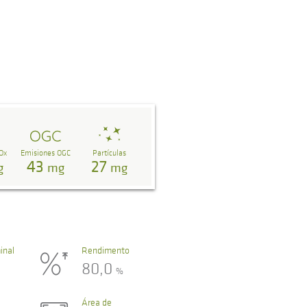
Ox
Emisiones OGC
Partículas
43
27
g
mg
mg
inal
Rendimento
80,0
%
Área de