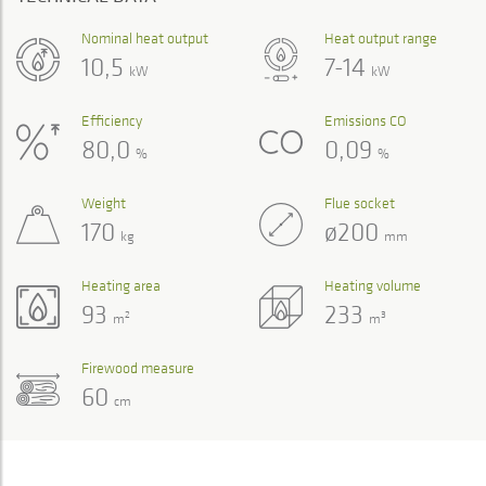
Nominal heat output
Heat output range
10,5
7-14
kW
kW
Efficiency
Emissions CO
80,0
0,09
%
%
Weight
Flue socket
170
ø200
kg
mm
Heating area
Heating volume
93
233
2
3
m
m
Firewood measure
60
cm