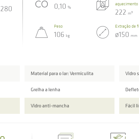
aquecimento
0,10
280
%
222
3
m
Peso
Extração de 
106
ø150
kg
mm
Material para o lar: Vermiculita
Vidro 
Grelha a lenha
Deflet
Vidro anti-mancha
Fácil 
o