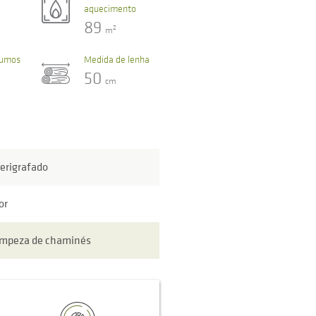
aquecimento
89
2
m
fumos
Medida de lenha
50
cm
serigrafado
or
limpeza de chaminés