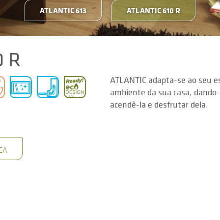
ATLANTIC 613
ATLANTIC 610 R
0 R
ATLANTIC adapta-se ao seu es
ambiente da sua casa, dando-l
acendê-la e desfrutar dela.
CA