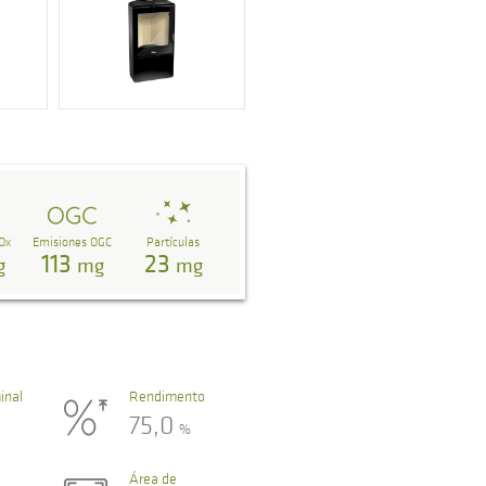
Ox
Emisiones OGC
Partículas
113
23
g
mg
mg
inal
Rendimento
75,0
%
Área de