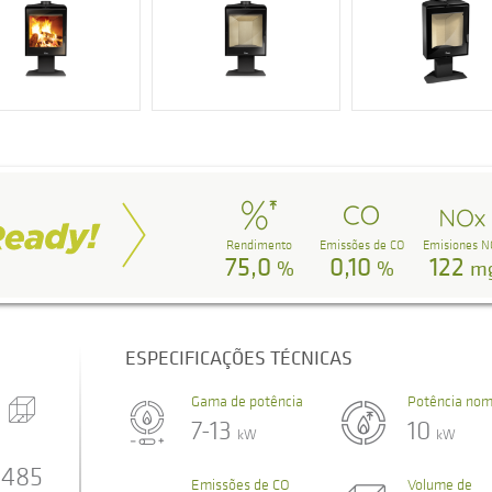
Rendimento
Emissões de CO
Emisiones N
75,0
0,10
122
%
%
m
ESPECIFICAÇÕES TÉCNICAS
Gama de potência
Potência nom
7-13
10
kW
kW
485
Emissões de CO
Volume de