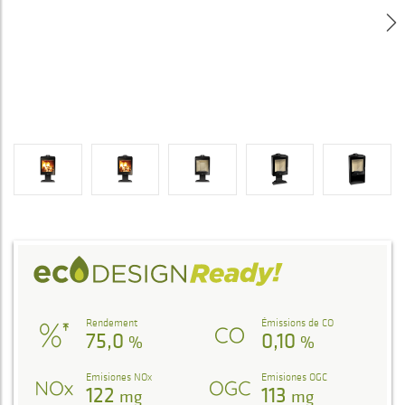
Rendement
Émissions de CO
75,0
0,10
%
%
Emisiones NOx
Emisiones OGC
122
113
mg
mg