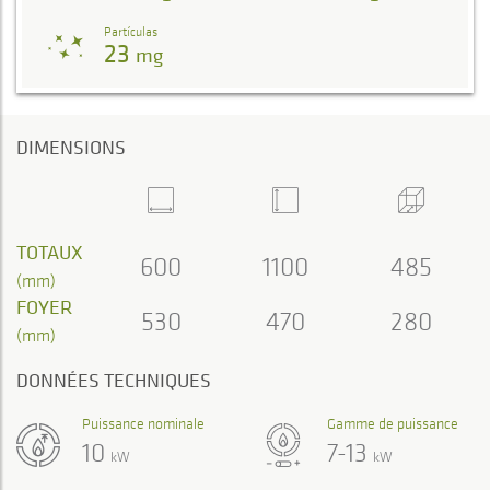
Partículas
23
mg
DIMENSIONS
TOTAUX
600
1100
485
(mm)
FOYER
530
470
280
(mm)
DONNÉES TECHNIQUES
Puissance nominale
Gamme de puissance
10
7-13
kW
kW