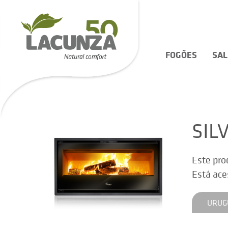
FOGÕES
SA
SIL
Este pro
Está ace
URUG