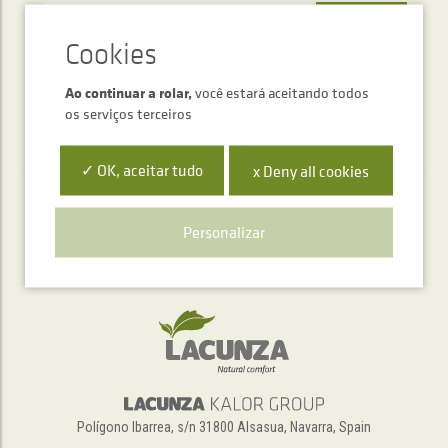
ENVIAR
Ao continuar a rolar,
você estará aceitando todos
os serviços terceiros
✓ OK, aceitar tudo
x Deny all cookies
Serviço de atendimento telefónico
Personalizar
+34 948 563 511
Polígono Ibarrea, s/n 31800 Alsasua, Navarra, Spain