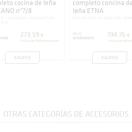
leto cocina de leña
completo concina d
ANO nº7/8
leña ETNA
 7T
VULCANO 8T
VULCANO 7T E3
ETNA 5T
ETNA 7T
ETNA 7T E3
ETNA
7T E5
273
,
59
194
,
76
BELEG
€
€
00390
501390000017
(Inklusive Mehrwertsteuer)
(Inklusive Mehrw
KAUFEN
KAUFEN
OTRAS CATEGORÍAS DE ACCESORIOS