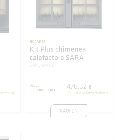
HOGARES
Kit Plus chimenea
calefactora SARA
SARA
SARA E
476
,
32
BELEG
€
503000000003
ertsteuer)
(Inklusive Mehrwertsteuer)
KAUFEN