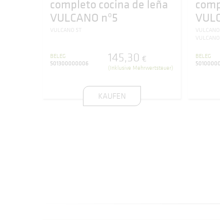
completo cocina de leña
comp
VULCANO nº5
VULC
VULCANO 5T
VULCANO
VULCANO 
145
,
30
BELEG
BELEG
€
501300000006
5010000
(Inklusive Mehrwertsteuer)
KAUFEN