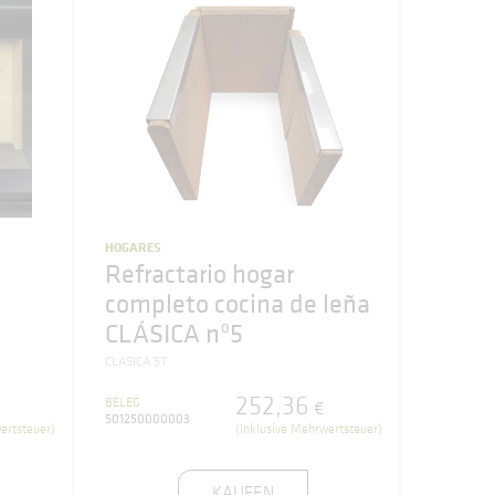
HOGARES
Refractario hogar
completo cocina de leña
CLÁSICA nº5
CLASICA 5T
252
,
36
BELEG
€
501250000003
ertsteuer)
(Inklusive Mehrwertsteuer)
KAUFEN