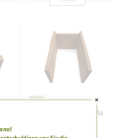
HOGARES
Refractario hogar
leña
completo cocina de leña
VULCANO nº4
rano!
VULCANO 4T
 entschuldigen uns für die