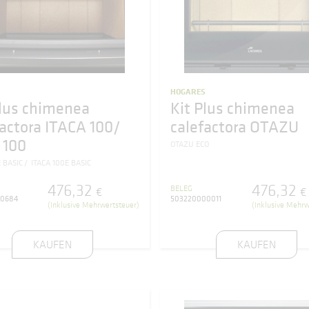
S
HOGARES
Plus chimenea
Kit Plus chimenea
factora ITACA 100/
calefactora OTAZU
 100
OTAZU ECO
E BASIC
ITACA 100E BASIC
476
,
32
476
,
32
BELEG
€
€
00684
503220000011
(Inklusive Mehrwertsteuer)
(Inklusive Mehrw
KAUFEN
KAUFEN