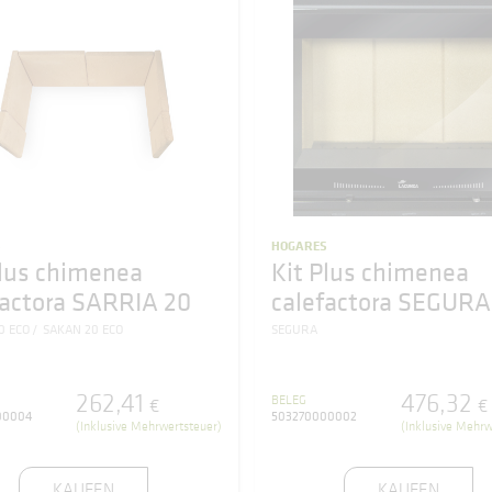
S
HOGARES
Plus chimenea
Kit Plus chimenea
factora SARRIA 20
calefactora SEGURA
0 ECO
SAKAN 20 ECO
SEGURA
262
,
41
476
,
32
BELEG
€
€
00004
503270000002
(Inklusive Mehrwertsteuer)
(Inklusive Mehrw
KAUFEN
KAUFEN