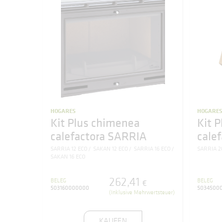
HOGARES
HOGARE
Kit Plus chimenea
Kit 
calefactora SARRIA
cale
SARRIA 12 ECO
SAKAN 12 ECO
SARRIA 16 ECO
SARRIA 2
SAKAN 16 ECO
262
,
41
BELEG
BELEG
€
503160000000
5034500
(Inklusive Mehrwertsteuer)
KAUFEN