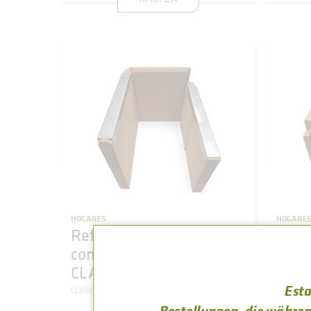
HOGARES
HOGARE
Refractario hogar
Refr
completo cocina de leña
comp
CLÁSICA nº7/8
LIS 
Esta
CLASICA 7T
CLASICA 8T
CLASICA 7T E3
LIS 5T
Bestellungen, die während