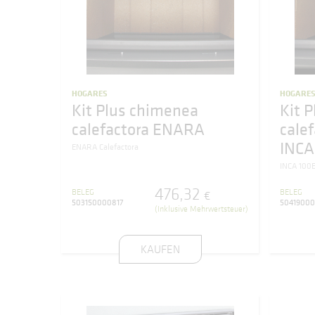
HOGARES
HOGARE
Kit Plus chimenea
Kit 
calefactora ENARA
cale
INCA
ENARA Calefactora
INCA 100
476
,
32
BELEG
BELEG
€
503150000817
5041900
(Inklusive Mehrwertsteuer)
KAUFEN