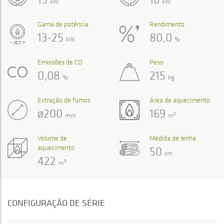
kW
kW
Gama de potência
Rendimento
13-25
80,0
kW
%
Emissões de CO
Peso
0,08
215
%
kg
Extração de fumos
Área de aquecimento
ø200
169
2
mm
m
Volume de
Medida de lenha
aquecimento
50
cm
422
3
m
CONFIGURAÇÃO DE SÉRIE