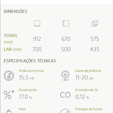
DIMENSÕES
TOTAIS
912
670
575
(mm)
700
500
435
LAR
(mm)
ESPECIFICAÇÕES TÉCNICAS
Potência nominal
Gama de potência
15,5
11-20
kW
kW
Rendimento
Emissões de CO
77,0
0,12
%
%
Peso
Extração de fumos