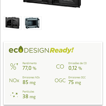
Rendimento
Emissões de CO
77,0
0,12
%
%
Emisiones NOx
Emisiones OGC
85
75
mg
mg
Partículas
38
mg